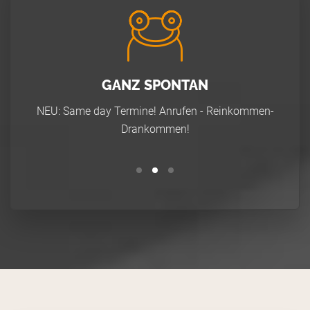
FAIRE PREISE
mmen-
Unsere Preise werden knallhart kalkuliert und
transparent kommuniziert. Aufschläge erfolgen
nur nach Absprache.